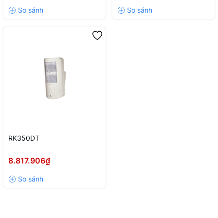
RK350DT
8.817.906₫