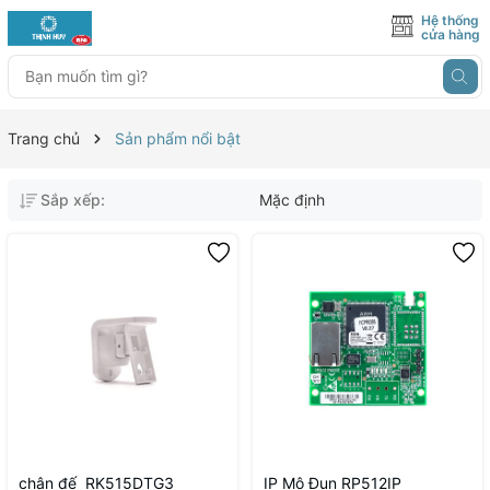
Hệ thống
cửa hàng
Trang chủ
Sản phẩm nổi bật
Sắp xếp:
Mặc định
chân đế RK515DTG3
IP Mô Đun RP512IP