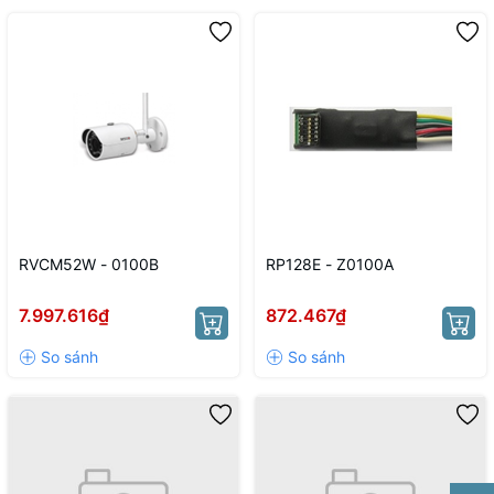
RVCM52W - 0100B
RP128E - Z0100A
7.997.616₫
872.467₫