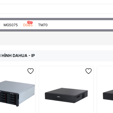
MG5075
DG85
TM70
 HÌNH DAHUA - IP