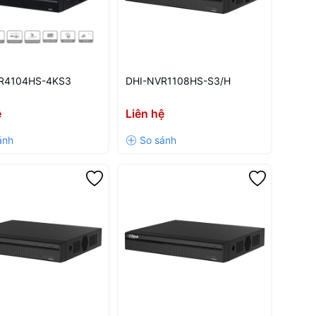
R4104HS-4KS3
DHI-NVR1108HS-S3/H
ệ
Liên hệ